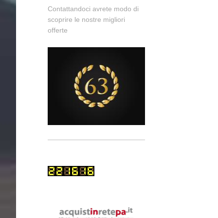
Contattandoci avrete modo di
scoprire le nostre migliori
offerte