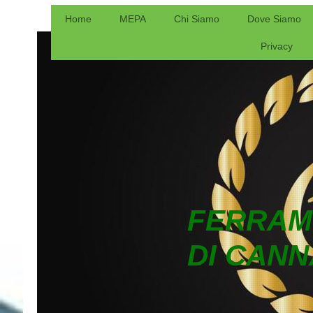
Home
MEPA
Chi Siamo
Dove Siamo
Privacy
FERRAM
DI CANN