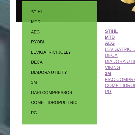
STIHL
MTD
STIHL
AEG
MTD
RYOBI
AEG
LEVIGATRICI 
LEVIGATRICI JOLLY
DECA
DIADORA UTI
DECA
VIKING
DIADORA UTILITY
3M
FIAC COMPR
3M
COMET IDROP
PG
DARI COMPRESSORI
COMET IDROPULITRICI
PG