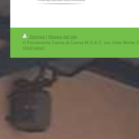
Stampa
|
Mappa del sito
© Ferramenta Canna di Canna M.G.& C. snc Viale Monte 
VIGEVANO