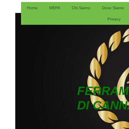
Home
MEPA
Chi Siamo
Dove Siamo
Privacy
FERRAM
DI CANN