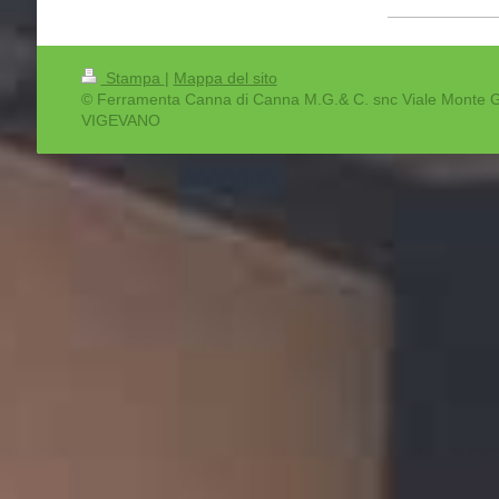
Stampa
|
Mappa del sito
© Ferramenta Canna di Canna M.G.& C. snc Viale Monte 
VIGEVANO