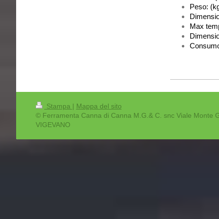
Peso: (k
Dimensio
Max temp
Dimension
Consumo 
Stampa
|
Mappa del sito
© Ferramenta Canna di Canna M.G.& C. snc Viale Monte 
VIGEVANO