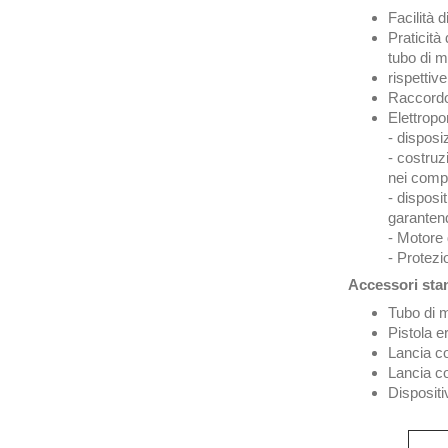
Facilità 
Praticità
tubo di m
rispettiv
Raccordo 
Elettropo
- disposi
- costruz
nei compo
- disposi
garantend
- Motore 
- Protezi
Accessori sta
Tubo di 
Pistola 
Lancia co
Lancia co
Dispositi