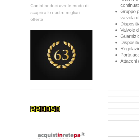
continuat
Contattandoci avrete modo di
Gruppo po
scoprire le nostre migliori
valvola d
offerte
Dispositi
Valvole d
Guarnizio
Dispositi
Regolazi
Porta acc
Attacchi 