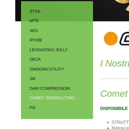
STIHL
MTD
AEG
RYOBI
LEVIGATRICI JOLLY
DECA
I Nostr
DIADORA UTILITY
3M
DARI COMPRESSORI
Comet 
COMET IDROPULITRICI
PG
DISPONIBILE
STRUTT
Motore i