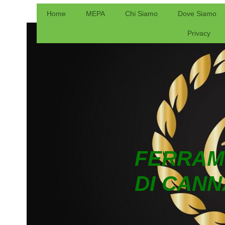
Home
MEPA
Chi Siamo
Dove Siamo
Privacy
FERRAM
DI CANN