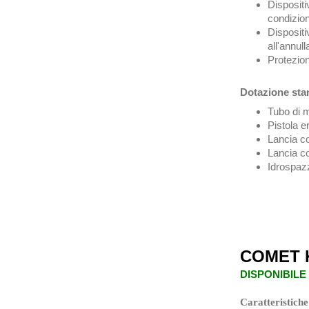
Disposit
condizio
Disposit
all'annul
Protezio
Dotazione sta
Tubo di 
Pistola 
Lancia co
Lancia co
Idrospaz
COMET 
DISPONIBILE
Caratteristiche