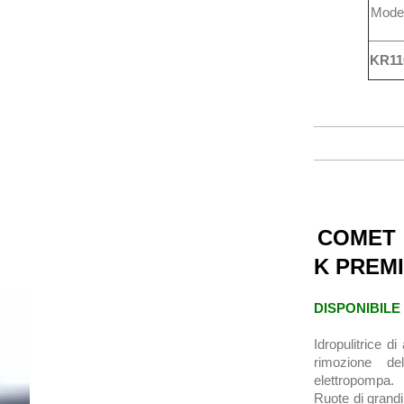
Model
KR11
COMET
K PREMI
DISPONIBILE
Idropulitrice d
rimozione de
elettropompa.
Ruote di grand