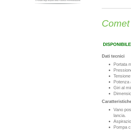
Comet 
DISPONIBIL
Dati tecnici
Portata m
Pression
Tensione
Potenza 
Giri al m
Dimensio
Caratteristich
Vano post
lancia.
Aspirazio
Pompa con