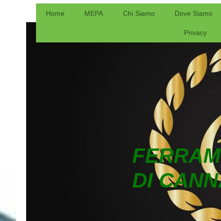
Home
MEPA
Chi Siamo
Dove Siamo
Privacy
FERRAM
DI CANN