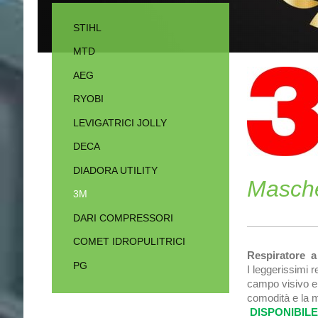
STIHL
MTD
AEG
RYOBI
LEVIGATRICI JOLLY
DECA
DIADORA UTILITY
Masche
3M
DARI COMPRESSORI
COMET IDROPULITRICI
Respiratore a
PG
I leggerissimi r
campo visivo e
comodità e la 
DISPONIBIL