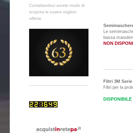
Contattandoci avrete modo di
scoprire le nostre migliori
offerte
Semimaschere
Le semimaschere
bassa manutenz
NON DISPONI
Filtri 3M Seri
Filtri per la pr
DISPONIBILE